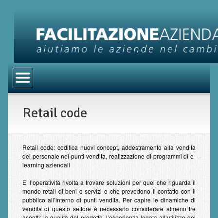
Home
Chi Sono
Retail code
Servizi di Consulenza
BRP – Business Results Program
Retail code
Retail code
: codifica nuovi concept, addestramento alla vendita
del personale nei punti vendita, realizzazione di programmi di e-
Processi di Fidelizzazione
learning aziendali
E’ l’operatività rivolta a trovare soluzioni per quel che riguarda il
Family Business Unit
mondo retail di beni o servizi e che prevedono il contatto con il
pubblico all’interno di punti vendita. Per capire le dinamiche di
Blog
vendita di questo settore è necessario considerare almeno tre
aspetti: la qualità del prodotto, l’esperienza legata all’utilizzo del