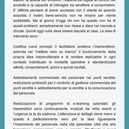
Contatti
prodotto e la capacità di interagire tra venditore e consumatore.
E’ difficile pensare di avere successo con il cliente se quando
Nota Legale
acquista il nostro bene-servizio non ne rimane per niente
soddisfatto. Ma al giorno d’oggi chi non ha questo non ha di
questi problemi: semplicemente non riesce a stare nel mercato e
chiude. Quindi oggi nulla deve essere lasciato al caso. Le aree di
intervento sono:
Codifica nuovi concept
: il facilitatore sostiene l’imprenditore-
azienda nel “mettere nero su bianco” il funzionamento della
propria idea imprenditoriale e di rendere replicabile in ogni
contesto individuato le modalità operative e standardizzare
attività, comportamenti, azioni e quindi risultati.
Addestramento commerciale del personale nei punti vendita
:
realizziamo protocolli per il controllo di gestione commerciale dei
punti vendita e addestramento per la vendita a la comunicazione
del personale
Realizzazione di programmi di e-learning aziendali
: gli
imprenditori sono continuamente incalzati da mille eventi e
l’urgenza la fa da padrona. L’attenzione ai dettagli viene meno e
questo è particolarmente vero per la fase riguardante
l’inserimento del personale nella vita aziendale oltre che alla