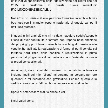
un’iniziativa specializzata nella fidelizzazione dei clienti che nel
2015 si trasforma in questa nuova avventura:
FACILITAZIONEAZIENDALE.it.
Nel 2014 ho iniziato il mio percorso formativo in ambito family
business con il maggior esperto nazionale di questo campo: il
dott Luca Marcolin.
In questi ultimi anni ciò che mi ha dato maggiore soddisfazione è
il fatto di aver contribuito a formare capi reparto nella direzione
dei propri gruppi di lavoro, aver fatto coaching di direzione alle
vendite, ho facilitato la realizzazione di format di punti vendita sul
territorio nord Italia, della codifica e realizzazione in prima
persona del programma di formazione che un’azienda ha rivolto
ai propri concessionari.
Ancor oggi, dopo anni dal momento in cui abbiamo lavorato
insieme, molti dei miei “clienti” mi cercano, mi cercano per loro
questioni e mi ricordano con gratitudine. Per me questa è la
certificazione che ho fatto un buon lavoro e sono stato utile.
Spero di poter essere d’aiuto anche a voi.
I miei valori sono: