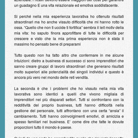
Contatti
un guadagno E una vita relazionale ed emotiva soddisfacente.
Nota Legale
Si perché nella mia esperienza lavorativa ho ottenuto risultati
straordinari ma ho anche vissuto difficoltà che mi hanno rotto le
ossa. “Quello che non ti uccide ti fortifica” sembra il leit motiv della
mia vita: ho saputo finora approfittare di tutte le difficoltà per
crescere e visto che la mia prima esperienza non è stata il
massimo ho pensato bene di preparami
Tutto questo non ha fatto altro che confermare in me alcune
intuizioni: dietro a business di successo ci sono imprenditori che
sanno creare gruppi di lavoro straordinari che generano risultati
molto superiori alle potenzialità dei singoli individui e questo è
ancora più vero nel mondo delle reti vendita.
La seconda è che i problemi che ho vissuto nella mia vita
lavorativa sono identici a quelli che vivono migliaia di
imprenditori nei più disparati settori. Tutti si confrontano con la
redditività del proprio business, tutti hanno difficoltà nella
gestione del personale, tutti affrontano con una certa “ansia” il
cambiamento. Tutti hanno coinvolgimenti emotivi, di amicizia e
spesso familiari nel business. E’ come dire che fatte le dovute
proporzioni tutto il mondo è paese.