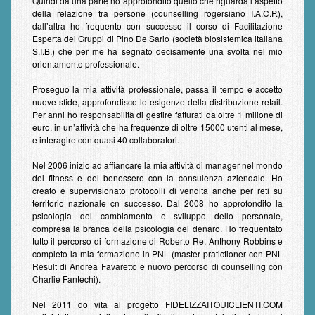
Quindi da una parte ho approfondito quello che riguarda l’aspetto
della relazione tra persone (counselling rogersiano I.A.C.P.),
dall’altra ho frequento con successo il corso di Facilitazione
Esperta dei Gruppi di Pino De Sario (società biosistemica italiana
S.I.B.) che per me ha segnato decisamente una svolta nel mio
orientamento professionale.
Proseguo la mia attività professionale, passa il tempo e accetto
nuove sfide, approfondisco le esigenze della distribuzione retail.
Per anni ho responsabilità di gestire fatturati da oltre 1 milione di
euro, in un’attività che ha frequenze di oltre 15000 utenti al mese,
e interagire con quasi 40 collaboratori.
Nel 2006 inizio ad affiancare la mia attività di manager nel mondo
del fitness e del benessere con la consulenza aziendale. Ho
creato e supervisionato protocolli di vendita anche per reti su
territorio nazionale cn successo. Dal 2008 ho approfondito la
psicologia del cambiamento e sviluppo dello personale,
compresa la branca della psicologia del denaro. Ho frequentato
tutto il percorso di formazione di Roberto Re, Anthony Robbins e
completo la mia formazione in PNL (master pratictioner con PNL
Result di Andrea Favaretto e nuovo percorso di counselling con
Charlie Fantechi).
Nel 2011 do vita al progetto FIDELIZZAITOUICLIENTI.COM