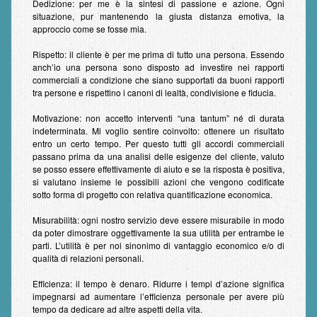
Dedizione:
per me è la sintesi di passione e azione. Ogni
situazione, pur mantenendo la giusta distanza emotiva, la
approccio come se fosse mia.
Rispetto:
il cliente è per me prima di tutto una persona. Essendo
anch’io una persona sono disposto ad investire nei rapporti
commerciali a condizione che siano supportati da buoni rapporti
tra persone e rispettino i canoni di lealtà, condivisione e fiducia.
Motivazione:
non accetto interventi “una tantum” né di durata
indeterminata. Mi voglio sentire coinvolto: ottenere un risultato
entro un certo tempo. Per questo tutti gli accordi commerciali
passano prima da una analisi delle esigenze del cliente, valuto
se posso essere effettivamente di aiuto e se la risposta è positiva,
si valutano insieme le possibili azioni che vengono codificate
sotto forma di progetto con relativa quantificazione economica.
Misurabilità:
ogni nostro servizio deve essere misurabile in modo
da poter dimostrare oggettivamente la sua utilità per entrambe le
parti. L’utilità è per noi sinonimo di vantaggio economico e/o di
qualità di relazioni personali.
Efficienza:
il tempo è denaro. Ridurre i tempi d’azione significa
impegnarsi ad aumentare l’efficienza personale per avere più
tempo da dedicare ad altre aspetti della vita.