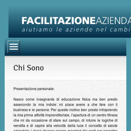
Home
Chi Sono
Chi Sono
Servizi di Consulenza
BRP – Business Results Program
Retail code
Presentazione personale:
Processi di Fidelizzazione
Nasco come insegnante di educazione fisica ma ben presto
assecondo la mia indole: mi piace avere a che fare con il
business e le persone. Per questo motivo ben presto intraprendo
Family Business Unit
la mia prima attività imprenditoriale, l’apertura di un centro fitness
che mi da occasione di stare sul campo, di intuire le logiche di
Blog
vendita e di capire alla velocità della luce il concetto di salute
aziendale: i ricavi devono essere maggiori dei costi per garantire